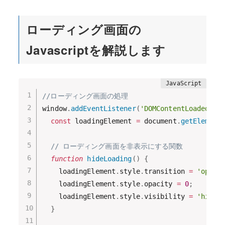
ローディング画面の
Javascriptを解説します
//ローディング画面の処理
window
.
addEventListener
(
'DOMContentLoaded'
,
const
 loadingElement 
=
 document
.
getElement
// ローディング画面を非表示にする関数
function
hideLoading
(
)
{
    loadingElement
.
style
.
transition 
=
'opaci
    loadingElement
.
style
.
opacity 
=
0
;
    loadingElement
.
style
.
visibility 
=
'hidde
}