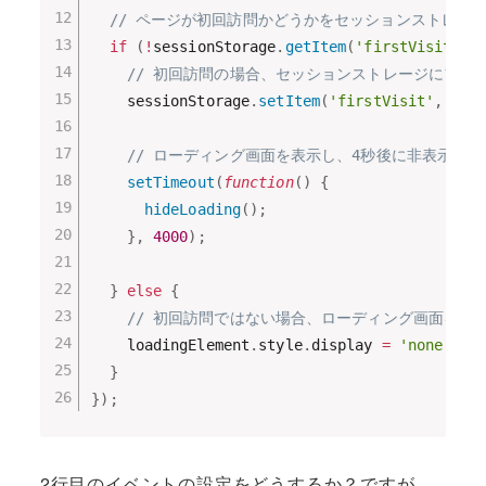
// ページが初回訪問かどうかをセッションストレー
if
(
!
sessionStorage
.
getItem
(
'firstVisit'
)
)
// 初回訪問の場合、セッションストレージにフラ
    sessionStorage
.
setItem
(
'firstVisit'
,
'tr
// ローディング画面を表示し、4秒後に非表示にす
setTimeout
(
function
(
)
{
hideLoading
(
)
;
}
,
4000
)
;
}
else
{
// 初回訪問ではない場合、ローディング画面を非
    loadingElement
.
style
.
display 
=
'none'
;
}
}
)
;
2行目のイベントの設定をどうするか？ですが、