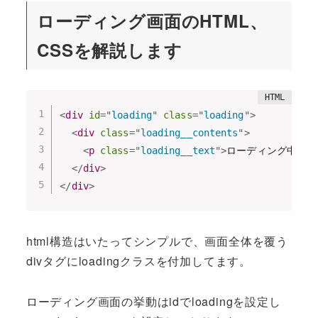
ローディング画面のHTML、
CSSを解説します
<
div
id
=
"
loading
"
class
=
"
loading
"
>
<
div
class
=
"
loading__contents
"
>
<
p
class
=
"
loading__text
"
>
ローディング中...
</
div
>
</
div
>
html構造はいたってシンプルで、画面全体を覆う
divタグにloadingクラスを付加してます。
ローディング画面の挙動はidでloadingを設定し